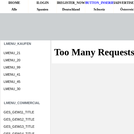
IHOME
ILOGIN
IREGISTER_NOW
BUTTON_INSERIERT
IADVERTIS
Alle
Spanien
Deutschland
Schweiz
Österreic
LMENU_KAUFEN
LMENU_21
LMENU_20
LMENU_99
LMENU_41
LMENU_45
LMENU_30
LMENU_COMMERCIAL
GES_GEW11_TITLE
GES_GEW12_TITLE
GES_GEW13_TITLE
GES_GEW14_TITLE