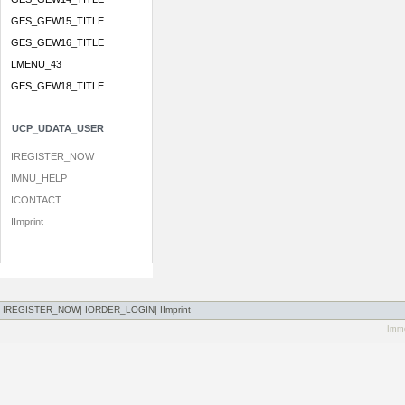
GES_GEW15_TITLE
GES_GEW16_TITLE
LMENU_43
GES_GEW18_TITLE
UCP_UDATA_USER
IREGISTER_NOW
IMNU_HELP
ICONTACT
IImprint
IREGISTER_NOW
|
IORDER_LOGIN
|
IImprint
Immo