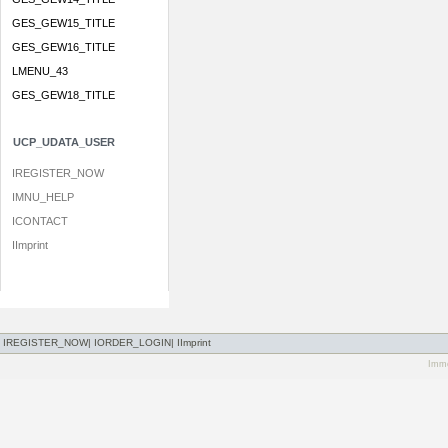
GES_GEW15_TITLE
GES_GEW16_TITLE
LMENU_43
GES_GEW18_TITLE
UCP_UDATA_USER
IREGISTER_NOW
IMNU_HELP
ICONTACT
IImprint
IREGISTER_NOW
|
IORDER_LOGIN
|
IImprint
Immo