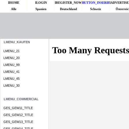
IHOME
ILOGIN
IREGISTER_NOW
BUTTON_INSERIERT
IADVERTIS
Alle
Spanien
Deutschland
Schweiz
Österreic
LMENU_KAUFEN
LMENU_21
LMENU_20
LMENU_99
LMENU_41
LMENU_45
LMENU_30
LMENU_COMMERCIAL
GES_GEW11_TITLE
GES_GEW12_TITLE
GES_GEW13_TITLE
GES_GEW14_TITLE