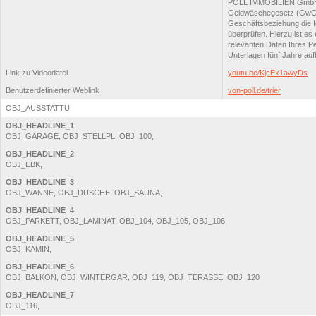
POLL IMMOBILIEN GmbH na
Geldwäschegesetz (GwG) 
Geschäftsbeziehung die Id
überprüfen. Hierzu ist e
relevanten Daten Ihres P
Unterlagen fünf Jahre auf
Link zu Videodatei
youtu.be/KjcEx1awyDs
Benutzerdefinierter Weblink
von-poll.de/trier
OBJ_AUSSTATTU
OBJ_HEADLINE_1
OBJ_GARAGE, OBJ_STELLPL, OBJ_100,
OBJ_HEADLINE_2
OBJ_EBK,
OBJ_HEADLINE_3
OBJ_WANNE, OBJ_DUSCHE, OBJ_SAUNA,
OBJ_HEADLINE_4
OBJ_PARKETT, OBJ_LAMINAT, OBJ_104, OBJ_105, OBJ_106
OBJ_HEADLINE_5
OBJ_KAMIN,
OBJ_HEADLINE_6
OBJ_BALKON, OBJ_WINTERGAR, OBJ_119, OBJ_TERASSE, OBJ_120
OBJ_HEADLINE_7
OBJ_116,