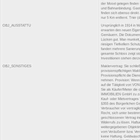
der Mosel gelegen finden 
und Bahnanbindung. Gast
finden sich ebenso direkt 
nur 5 Km entfernt. Trier (
OBJ_AUSSTATTU
Ursprünglich in 1914 in 
erwarten den neuen Eige
Gemäuern. Die Dokumentat
Lücken gut. Man munkelt, 
riesigen Tiefkellern Schu
fanden mehrere Sanierung
gesamte Schloss zeigt si
Investitionen stehen derze
OBJ_SONSTIGES
Maklervertrag: Sie schl
provisionspflichtigen Mak
Provisionspflicht die D
nehmen. Provision: Wenn 
auf die Tätigkeit von V
Sie als Käufer/Mieter die
IMMOBILIEN GmbH zu zahl
Kauf- oder Mietvertrages fä
§355 des Bürgerlichen Ge
Verbraucher vor vertragli
Recht, sich unter bestim
geschlossenen Vertrag inn
Widerrufs zu lösen. Haf
weitergegebenen Objektin
vom Veräußerer bzw. Ve
keine Haftung. Geldwäsch