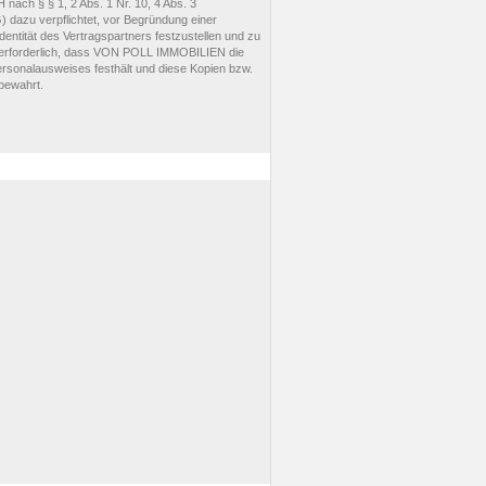
ch § § 1, 2 Abs. 1 Nr. 10, 4 Abs. 3
dazu verpflichtet, vor Begründung einer
entität des Vertragspartners festzustellen und zu
s erforderlich, dass VON POLL IMMOBILIEN die
ersonalausweises festhält und diese Kopien bzw.
bewahrt.