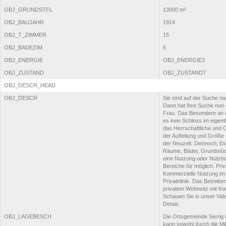
OBJ_GRUNDSTFL
13000 m²
OBJ_BAUJAHR
1914
OBJ_T_ZIMMER
15
OBJ_BADEZIM
6
OBJ_ENERGIE
OBJ_ENERGIE3
OBJ_ZUSTAND
OBJ_ZUSTAND7
OBJ_DESCR_HEAD
OBJ_DESCR
Sie sind auf der Suche na
Dann hat Ihre Suche nun 
Frau. Das Besondere an d
es kein Schloss im eigentl
das Herrschaftliche und C
der Aufteilung und Größ
der Neuzeit. Dennoch; Es 
Räume, Bäder, Grundstück
eine Nutzung oder Nutzbar
Bereiche für möglich. Pri
Kommerzielle Nutzung im 
Privatklinik. Das Betreib
privatem Wohnsitz mit Kom
Schauen Sie in unser Vide
Detais.
OBJ_LAGEBESCH
Die Ortsgemeinde Serrig i
kann sowohl durch die Mi