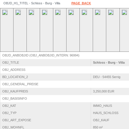
OBJD_H1_TITEL - Schloss - Burg - Villa
PAGE_BACK
OBJD_ANBOBJID (OBJ_ANBOBJID_INTERN: 96994)
OBJ_TITLE
Schloss - Burg - Villa
OBJ_ADDRESS
BD_LOCATION_2
DEU - 54455 Serrig
OBJ_GENERAL_PREISE
OBJ_KAUFPREIS
3,250,000 EUR
OBJ_BASISINFO
OBJ_KAT
IMMO_HAUS
OBJ_TYP
HAUS_SCHLOSS
OBJ_ART_EXPOSE
OBJ_KAUF
OBJ_WOHNFL
850 m²