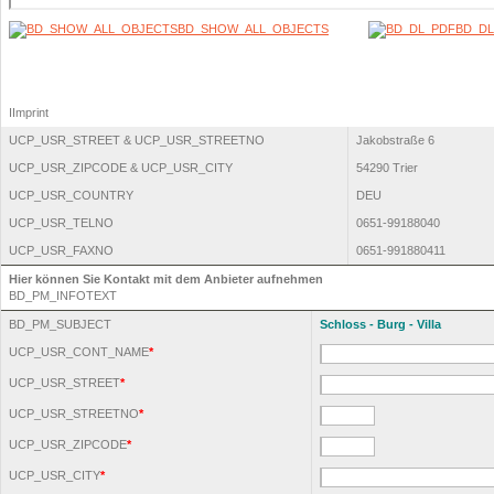
BD_SHOW_ALL_OBJECTS
BD_DL
IImprint
UCP_USR_STREET & UCP_USR_STREETNO
Jakobstraße 6
UCP_USR_ZIPCODE & UCP_USR_CITY
54290 Trier
UCP_USR_COUNTRY
DEU
UCP_USR_TELNO
0651-99188040
UCP_USR_FAXNO
0651-991880411
Hier können Sie Kontakt mit dem Anbieter aufnehmen
BD_PM_INFOTEXT
BD_PM_SUBJECT
Schloss - Burg - Villa
UCP_USR_CONT_NAME
*
UCP_USR_STREET
*
UCP_USR_STREETNO
*
UCP_USR_ZIPCODE
*
UCP_USR_CITY
*