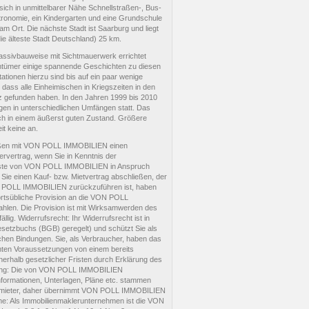
sich in unmittelbarer Nähe Schnellstraßen-, Bus-
ronomie, ein Kindergarten und eine Grundschule
am Ort. Die nächste Stadt ist Saarburg und liegt
die älteste Stadt Deutschland) 25 km.
Massivbauweise mit Sichtmauerwerk errichtet
ntümer einige spannende Geschichten zu diesen
ionen hierzu sind bis auf ein paar wenige
dass alle Einheimischen in Kriegszeiten in den
tz gefunden haben. In den Jahren 1999 bis 2010
en in unterschiedlichen Umfängen statt. Das
ch in einem äußerst guten Zustand. Größere
it keine an.
ießen mit VON POLL IMMOBILIEN einen
lervertrag, wenn Sie in Kenntnis der
ienste von VON POLL IMMOBILIEN in Anspruch
Sie einen Kauf- bzw. Mietvertrag abschließen, der
ON POLL IMMOBILIEN zurückzuführen ist, haben
 ortsübliche Provision an die VON POLL
en. Die Provision ist mit Wirksamwerden des
llig. Widerrufsrecht: Ihr Widerrufsrecht ist in
setzbuchs (BGB) geregelt) und schützt Sie als
chen Bindungen. Sie, als Verbraucher, haben das
mten Voraussetzungen von einem bereits
erhalb gesetzlicher Fristen durch Erklärung des
tung: Die von VON POLL IMMOBILIEN
formationen, Unterlagen, Pläne etc. stammen
rmieter, daher übernimmt VON POLL IMMOBILIEN
e: Als Immobilienmaklerunternehmen ist die VON