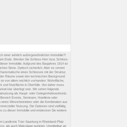
ch einer wirklich außergewöhnlichen Immobilie?!
ein Ende. Werden Sie Schloss-Herr bzw. Schloss-
ieser Immobilie. Aufgrund des Baujahres 1914 ist
ichen Sinne. Optisch sicherlich. Aber es vereint
harismatische eines Schlosses mit der Struktur,
e der Räume sowie den technischen Background
ist von allem reichlich vorhanden: Wohnfläche,
 und Nutzfläche in Überfülle. Von daher muss
keit klar überlegt sein. Wir sehen folgende
vatnutzung als Haupt- oder Gelegenheitswohnsitz.
Bereich Events, Seminare, Hotellerie oder
en eines Winzerbetriebes oder die Kombination aus
merzieller Nutzung. Die Optionen sind vielfältig.
o zu dieser Immobilie und entdecken Sie weitere
m Landkreis Trier-Saarburg in Rheinland-Pfalz
kro- als auch Makrolage punkten. Unmittelbar an